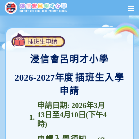
插班生申請
浸信會呂明才小學
2026-2027
年度
插班生入學
申請
申請日
期
: 2026
年
3
月
13
日至
4
月
10
日(下午4
1.
時)