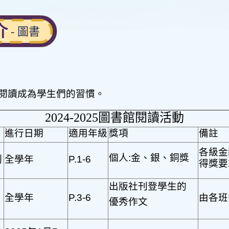
周年校務計劃書
常識科
學校活動
防止性騒擾政策
校本課後學習及支
視藝科
介
- 圖書
援計劃
全年適用書表
音樂科
全方位學習及姊妹
體育科
學校津貼
倫理及宗教科
全方位學習津貼運
用
閱讀成為學生們的習慣。
電腦科
姊妹學校計劃
2024-2025
圖書館閱讀活動
普通話科
學生活動支援津貼
進行日期
適用年級
獎項
備註
圖書
支援非華語學童的
各級金
中文學與教
個人
:
金
、
銀
、
銅獎
劃
全學年
P.1-6
得獎要
出版社刊登學生的
全學年
P.3-6
由各班
優秀作文