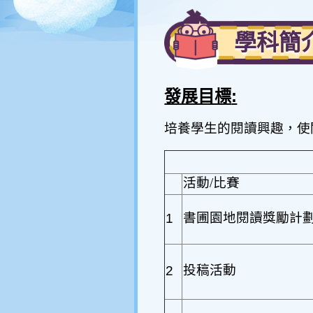
傳媒快訊
呂小校報
學科簡
聯絡方法
辦公時間
發展目標
:
培養學生的閱讀興趣，使
活動
/
比賽
書圃園地閱讀獎勵計
1
投稿活動
2