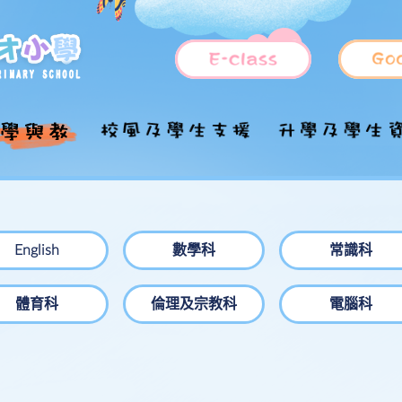
國家安全教育
福音工作
小一入學資訊
管理架構
上課時間表
德育及公民教育
升中
推行「國民教育」
各持份者的角色
課程特色
課外活動
學童服務
學校歷史
全方位學習
目的
English
數學科
常識科
國家安全教育參考
照顧學習多樣性
插班生申請
學校願景及使命
STEM教育
資優教育
校隊
資料及網頁
體育科
倫理及宗教科
電腦科
學科簡介
校訓及校歌
課室及設施分佈
融合教育
中文科
興趣班
家課政策
法團校董會
設施介紹
周年校務報告
English
周五活動課
評估政策
學校發展計劃書
處理投訴政策及程
數學科
一體一藝一學
序