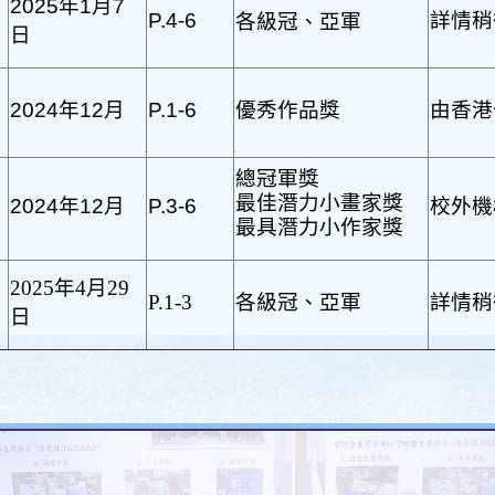
2025
年
1
月
7
P.4-6
詳情稍
各級冠
、
亞軍
日
2024
年
12
月
P.1-6
優秀作品獎
由香港
總冠軍獎
最佳潛力小畫家獎
2024
年
12
月
P.3-6
校外機
最具潛力小作家獎
2025
年
4
月
29
P.1-3
各級冠
、
亞軍
詳情稍
日