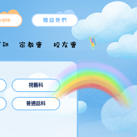
小一新生支援
小一申請
升中派位
小一備取生入學申
升中推薦信表格
校服/運動服
視藝科
請
升中資訊
校車
小一自行分配學位
普通話科
各區中學名單
結果
術