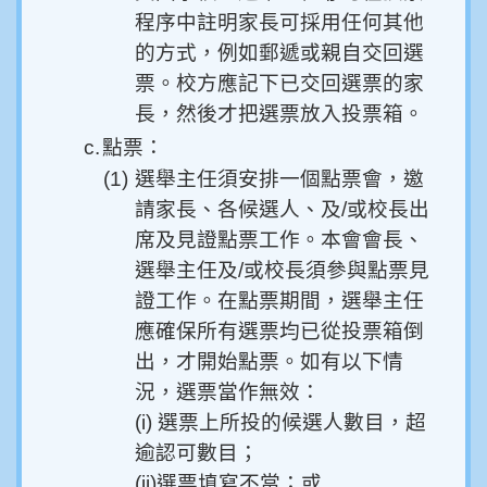
程序中註明家長可採用任何其他
的方式，例如郵遞或親自交回選
票。校方應記下已交回選票的家
長，然後才把選票放入投票箱。
c.
點票：
(1)
選舉主任須安排一個點票會，邀
請家長、各候選人、及/或校長出
席及見證點票工作。本會會長、
選舉主任及/或校長須參與點票見
證工作。在點票期間，選舉主任
應確保所有選票均已從投票箱倒
出，才開始點票。如有以下情
況，選票當作無效：
(i) 選票上所投的候選人數目，超
逾認可數目；
(ii)選票填寫不當；或