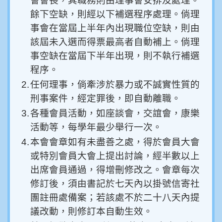
會會長，其職務則由理事會安排及處理。
餘下空缺，則經以下補選程序處理。倘理
事會在當屆上半年內出現職位空缺，則由
該屆未入選而得票最高者自動補上。倘理
事空缺在當屆下半年出現，則不執行補選
程序。
2.
任何理事，倘牽涉於暴力或不誠實性質的
刑事案件，經定罪後，即自動離職。
3.
各種會員活動，如座談會，交誼會，康樂
活動等，每學年最少舉行一次。
4.
本會會章如有未盡善之處，得於會員大會
或特別會員大會上提出討論，經半數以上
出席會員通過，得增刪修改之。會章每次
修訂後，須由書記於七天內以掛號信寄社
團註冊處備案；若該處不於二十八天內提
議改動，則修訂本自動生效。