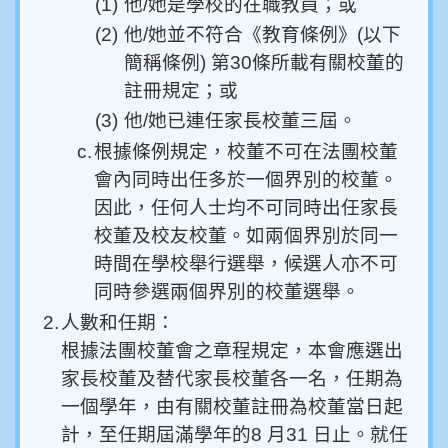
(1)
他/她是學校的在職教員；或
(2)
他/她並不符合《教育條例》(以下
簡稱條例) 第30條所載有關校董的
註冊規定；或
(3)
他/她已連任家長校董三屆。
c.
根據條例規定，校董不可在法團校董
會內同時出任多於一個界別的校董。
因此，任何人士均不可同時出任家長
校董及校友校董。如兩個界別於同一
時間在學校舉行選舉，候選人亦不可
同時參選兩個界別的校董選舉。
2.
人數和任期：
根據法團校董會之章程規定，本會應選出
家長校董及替代家長校董各一名，任期為
一個學年，由有關校董註冊為校董當日起
計，至任期屆滿學年的
8
月
31
日止。就任