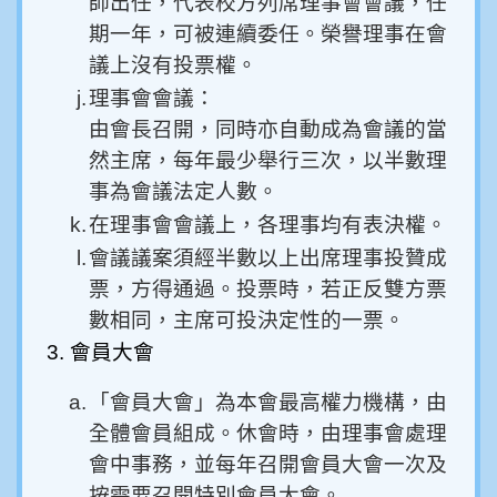
師出任，代表校方列席理事會會議，任
期一年，可被連續委任。榮譽理事在會
議上沒有投票權。
j.
理事會會議：
由會長召開，同時亦自動成為會議的當
然主席，每年最少舉行三次，以半數理
事為會議法定人數。
k.
在理事會會議上，各理事均有表決權。
l.
會議議案須經半數以上出席理事投贊成
票，方得通過。投票時，若正反雙方票
數相同，主席可投決定性的一票。
3. 會員大會
a.
「會員大會」為本會最高權力機構，由
全體會員組成。休會時，由理事會處理
會中事務，並每年召開會員大會一次及
按需要召開特別會員大會。