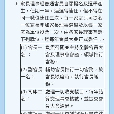
b.
家長理事經普通會員自願提名及選舉產
生，任期一年，連選得連任，但不得在
同一職位連任三次。每一家庭只可提名
一位家長參加家長理事選舉及以每一家
庭為單位投票一次。由各家長理事互選
下列職位，經每年會員大會正式委任：
-
(1) 會長一
負責召開並主持全體會員大
名 ：
會及理事會會議，領導推行
會務。
(2) 副會長
輔助會長推行一切會務，於
一名：
會長缺席時，執行會長職
務。
(3) 司庫二
處理一切收支帳目，每年結
名：
算交理事會核數，並提交會
員大會通過。
(4) 書記一
處理一切會議記錄及書信往