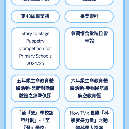
第43屆畢業禮
畢業崇拜
Story to Stage
參觀惜食堂粒粒皆
Puppetry
辛館
Competition for
Primary Schools
2024/25
五年級生命教育體
六年級生命教育體
驗活動-黑暗對話體
驗活動-參觀民航處
驗館之無聲偵探
航空教育徑
「至『營』學校認
Now TV x 長隆「科
證計劃」-「至
學就是力量」之動
『營』學校」
物科學大探索