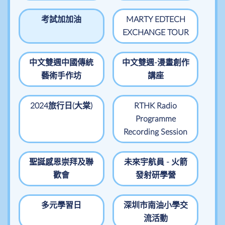
考試加加油
MARTY EDTECH
EXCHANGE TOUR
中文雙週中國傳統
中文雙週-漫畫創作
藝術手作坊
講座
2024旅行日(大棠)
RTHK Radio
Programme
Recording Session
聖誕感恩崇拜及聯
未來宇航員 - 火箭
歡會
發射研學營
多元學習日
深圳市南油小學交
流活動