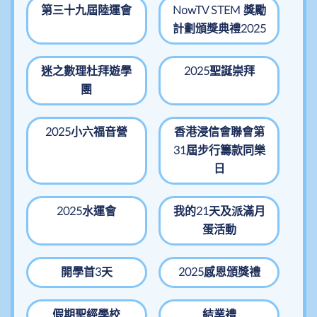
第三十九屆陸運會
NowTV STEM 獎勵
計劃頒獎典禮2025
迷之數理杜拜遊學
2025聖誕崇拜
團
2025小六福音營
香港浸信會聯會第
31屆步行籌款同樂
日
2025水運會
我的21天及派滿月
蛋活動
開學首3天
2025感恩頒獎禮
假期聖經學校
結業禮