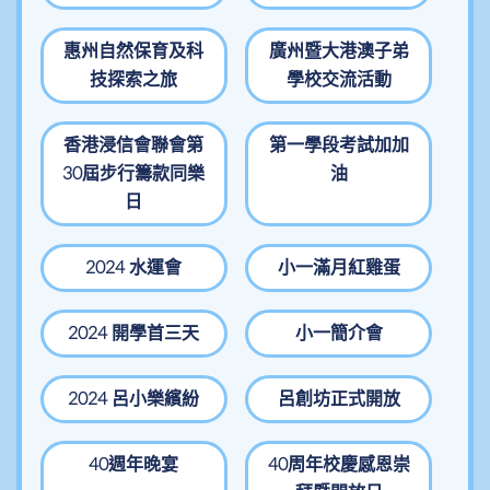
惠州自然保育及科
廣州暨大港澳子弟
技探索之旅
學校交流活動
香港浸信會聯會第
第一學段考試加加
30屆步行籌款同樂
油
日
2024 水運會
小一滿月紅雞蛋
2024 開學首三天
小一簡介會
2024 呂小樂繽紛
呂創坊正式開放
40週年晚宴
40周年校慶感恩崇