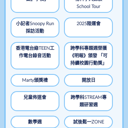
School Tour
小記者Snoopy Run
2025陸運會
採訪活動
香港電台綠TEEN工
跨學科專題週榮獲
作電台錄音活動
《明報》頒發 「可
持續校園行動獎」
Marty頒獎禮
開放日
兒童佈道會
跨學科STREAM專
題研習週
數學週
試後鬆一ZONE