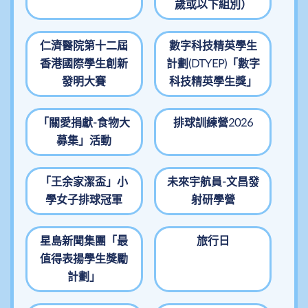
歲或以下組別）
仁濟醫院第十二屆
數字科技精英學生
香港國際學生創新
計劃(DTYEP)「數字
發明大賽
科技精英學生獎」
「關愛捐獻-食物大
排球訓練營2026
募集」活動
「王余家潔盃」小
未來宇航員-文昌發
學女子排球冠軍
射研學營
星島新聞集團「最
旅行日
值得表揚學生獎勵
計劃」