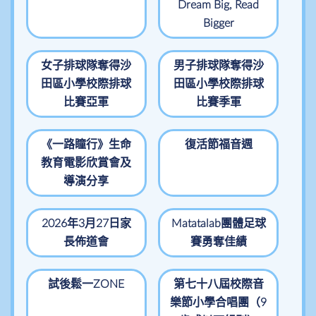
Dream Big, Read
Bigger
女子排球隊奪得沙
男子排球隊奪得沙
田區小學校際排球
田區小學校際排球
比賽亞軍
比賽季軍
《一路瞳行》生命
復活節福音週
教育電影欣賞會及
導演分享
2026年3月27日家
Matatalab團體足球
長佈道會
賽勇奪佳績
試後鬆一ZONE
第七十八屆校際音
樂節小學合唱團（9