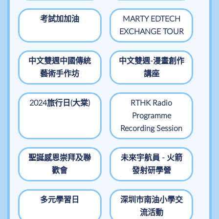
考試加加油
MARTY EDTECH
EXCHANGE TOUR
中文雙週中國傳統
中文雙週-漫畫創作
藝術手作坊
講座
2024旅行日(大棠)
RTHK Radio
Programme
Recording Session
聖誕感恩崇拜及聯
未來宇航員 - 火箭
歡會
發射研學營
多元學習日
深圳市南油小學交
流活動