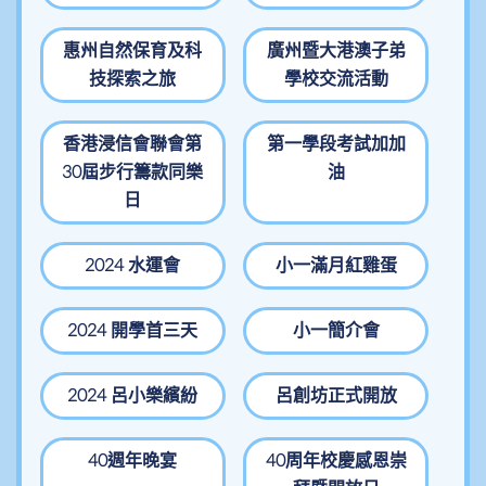
惠州自然保育及科
廣州暨大港澳子弟
技探索之旅
學校交流活動
香港浸信會聯會第
第一學段考試加加
30屆步行籌款同樂
油
日
2024 水運會
小一滿月紅雞蛋
2024 開學首三天
小一簡介會
2024 呂小樂繽紛
呂創坊正式開放
40週年晚宴
40周年校慶感恩崇