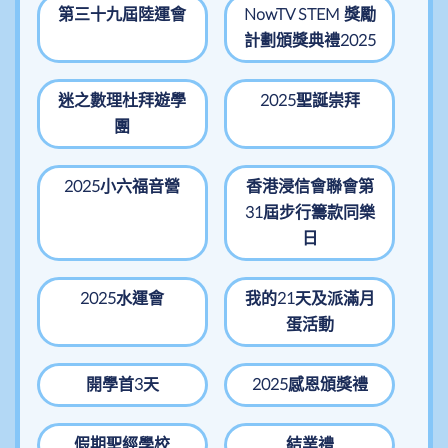
第三十九屆陸運會
NowTV STEM 獎勵
計劃頒獎典禮2025
迷之數理杜拜遊學
2025聖誕崇拜
團
2025小六福音營
香港浸信會聯會第
31屆步行籌款同樂
日
2025水運會
我的21天及派滿月
蛋活動
開學首3天
2025感恩頒獎禮
假期聖經學校
結業禮