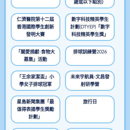
歲或以下組別）
仁濟醫院第十二屆
數字科技精英學生
香港國際學生創新
計劃(DTYEP)「數字
發明大賽
科技精英學生獎」
「關愛捐獻-食物大
排球訓練營2026
募集」活動
「王余家潔盃」小
未來宇航員-文昌發
學女子排球冠軍
射研學營
星島新聞集團「最
旅行日
值得表揚學生獎勵
計劃」