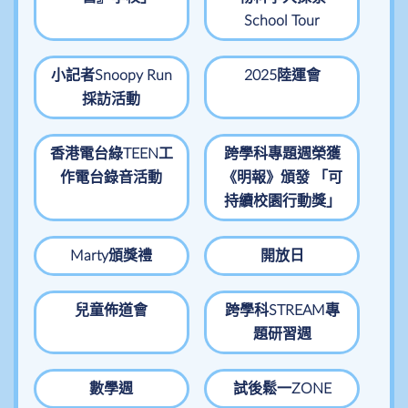
School Tour
小記者Snoopy Run
2025陸運會
採訪活動
香港電台綠TEEN工
跨學科專題週榮獲
作電台錄音活動
《明報》頒發 「可
持續校園行動獎」
Marty頒獎禮
開放日
兒童佈道會
跨學科STREAM專
題研習週
數學週
試後鬆一ZONE