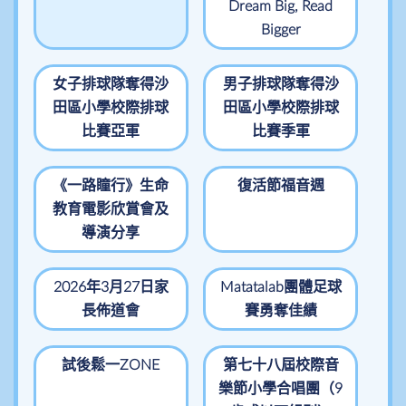
Dream Big, Read
Bigger
女子排球隊奪得沙
男子排球隊奪得沙
田區小學校際排球
田區小學校際排球
比賽亞軍
比賽季軍
《一路瞳行》生命
復活節福音週
教育電影欣賞會及
導演分享
2026年3月27日家
Matatalab團體足球
長佈道會
賽勇奪佳績
試後鬆一ZONE
第七十八屆校際音
樂節小學合唱團（9