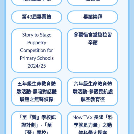
第43屆畢業禮
畢業崇拜
Story to Stage
參觀惜食堂粒粒皆
Puppetry
辛館
Competition for
Primary Schools
2024/25
五年級生命教育體
六年級生命教育體
驗活動-黑暗對話體
驗活動-參觀民航處
驗館之無聲偵探
航空教育徑
「至『營』學校認
Now TV x 長隆「科
證計劃」-「至
學就是力量」之動
『營』學校」
物科學大探索