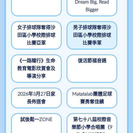
Dream Big, Read
Bigger
女子排球隊奪得沙
男子排球隊奪得沙
田區小學校際排球
田區小學校際排球
比賽亞軍
比賽季軍
《一路瞳行》生命
復活節福音週
教育電影欣賞會及
導演分享
2026年3月27日家
Matatalab團體足球
長佈道會
賽勇奪佳績
試後鬆一ZONE
第七十八屆校際音
樂節小學合唱團（9