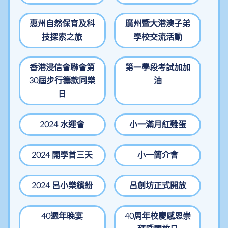
惠州自然保育及科
廣州暨大港澳子弟
技探索之旅
學校交流活動
香港浸信會聯會第
第一學段考試加加
30屆步行籌款同樂
油
日
2024 水運會
小一滿月紅雞蛋
2024 開學首三天
小一簡介會
2024 呂小樂繽紛
呂創坊正式開放
40週年晚宴
40周年校慶感恩崇