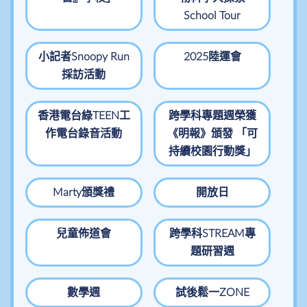
School Tour
小記者Snoopy Run
2025陸運會
採訪活動
香港電台綠TEEN工
跨學科專題週榮獲
作電台錄音活動
《明報》頒發 「可
持續校園行動獎」
Marty頒獎禮
開放日
兒童佈道會
跨學科STREAM專
題研習週
數學週
試後鬆一ZONE