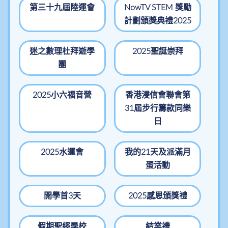
第三十九屆陸運會
NowTV STEM 獎勵
計劃頒獎典禮2025
迷之數理杜拜遊學
2025聖誕崇拜
團
2025小六福音營
香港浸信會聯會第
31屆步行籌款同樂
日
2025水運會
我的21天及派滿月
蛋活動
開學首3天
2025感恩頒獎禮
假期聖經學校
結業禮