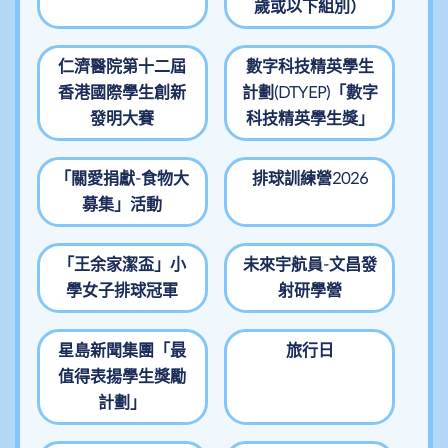
歲或以下組別）
仁濟醫院第十二屆
數字科技精英學生
香港國際學生創新
計劃(DTYEP)「數字
發明大賽
科技精英學生獎」
「關愛捐獻-食物大
排球訓練營2026
募集」活動
「王余家潔盃」小
未來宇航員-文昌發
學女子排球冠軍
射研學營
星島新聞集團「最
旅行日
值得表揚學生獎勵
計劃」