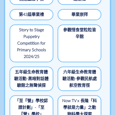
第43屆畢業禮
畢業崇拜
Story to Stage
參觀惜食堂粒粒皆
Puppetry
辛館
Competition for
Primary Schools
2024/25
五年級生命教育體
六年級生命教育體
驗活動-黑暗對話體
驗活動-參觀民航處
驗館之無聲偵探
航空教育徑
「至『營』學校認
Now TV x 長隆「科
證計劃」-「至
學就是力量」之動
『營』學校」
物科學大探索