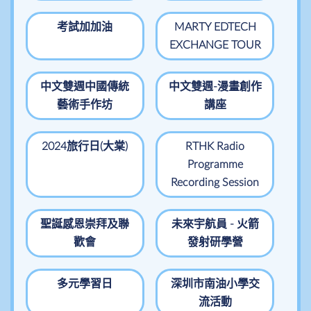
考試加加油
MARTY EDTECH
EXCHANGE TOUR
中文雙週中國傳統
中文雙週-漫畫創作
藝術手作坊
講座
2024旅行日(大棠)
RTHK Radio
Programme
Recording Session
聖誕感恩崇拜及聯
未來宇航員 - 火箭
歡會
發射研學營
多元學習日
深圳市南油小學交
流活動