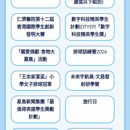
歲或以下組別）
仁濟醫院第十二屆
數字科技精英學生
香港國際學生創新
計劃(DTYEP)「數字
發明大賽
科技精英學生獎」
「關愛捐獻-食物大
排球訓練營2026
募集」活動
「王余家潔盃」小
未來宇航員-文昌發
學女子排球冠軍
射研學營
星島新聞集團「最
旅行日
值得表揚學生獎勵
計劃」