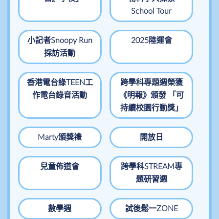
School Tour
小記者Snoopy Run
2025陸運會
採訪活動
香港電台綠TEEN工
跨學科專題週榮獲
作電台錄音活動
《明報》頒發 「可
持續校園行動獎」
Marty頒獎禮
開放日
兒童佈道會
跨學科STREAM專
題研習週
數學週
試後鬆一ZONE