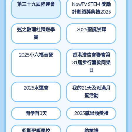
第三十九屆陸運會
NowTV STEM 獎勵
計劃頒獎典禮2025
迷之數理杜拜遊學
2025聖誕崇拜
團
2025小六福音營
香港浸信會聯會第
31屆步行籌款同樂
日
2025水運會
我的21天及派滿月
蛋活動
開學首3天
2025感恩頒獎禮
假期聖經學校
結業禮