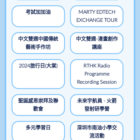
考試加加油
MARTY EDTECH
EXCHANGE TOUR
中文雙週中國傳統
中文雙週-漫畫創作
藝術手作坊
講座
2024旅行日(大棠)
RTHK Radio
Programme
Recording Session
聖誕感恩崇拜及聯
未來宇航員 - 火箭
歡會
發射研學營
多元學習日
深圳市南油小學交
流活動