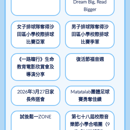
Dream Big, Read
Bigger
女子排球隊奪得沙
男子排球隊奪得沙
田區小學校際排球
田區小學校際排球
比賽亞軍
比賽季軍
《一路瞳行》生命
復活節福音週
教育電影欣賞會及
導演分享
2026年3月27日家
Matatalab團體足球
長佈道會
賽勇奪佳績
試後鬆一ZONE
第七十八屆校際音
樂節小學合唱團（9