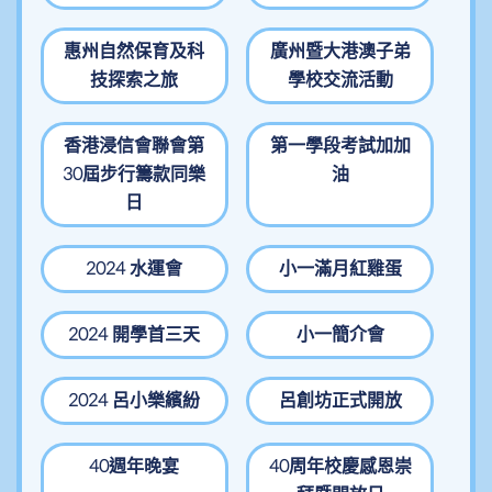
惠州自然保育及科
廣州暨大港澳子弟
技探索之旅
學校交流活動
香港浸信會聯會第
第一學段考試加加
30屆步行籌款同樂
油
日
2024 水運會
小一滿月紅雞蛋
2024 開學首三天
小一簡介會
2024 呂小樂繽紛
呂創坊正式開放
40週年晚宴
40周年校慶感恩崇