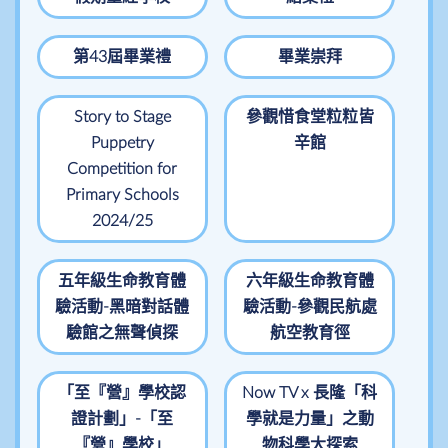
第43屆畢業禮
畢業崇拜
Story to Stage
參觀惜食堂粒粒皆
Puppetry
辛館
Competition for
Primary Schools
2024/25
五年級生命教育體
六年級生命教育體
驗活動-黑暗對話體
驗活動-參觀民航處
驗館之無聲偵探
航空教育徑
「至『營』學校認
Now TV x 長隆「科
證計劃」-「至
學就是力量」之動
『營』學校」
物科學大探索