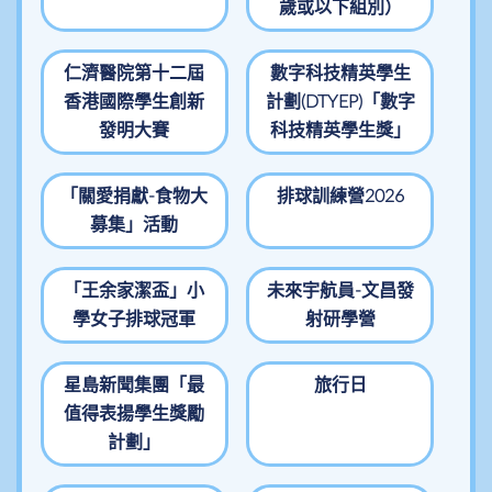
歲或以下組別）
仁濟醫院第十二屆
數字科技精英學生
香港國際學生創新
計劃(DTYEP)「數字
發明大賽
科技精英學生獎」
「關愛捐獻-食物大
排球訓練營2026
募集」活動
「王余家潔盃」小
未來宇航員-文昌發
學女子排球冠軍
射研學營
星島新聞集團「最
旅行日
值得表揚學生獎勵
計劃」