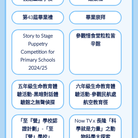
第43屆畢業禮
畢業崇拜
Story to Stage
參觀惜食堂粒粒皆
Puppetry
辛館
Competition for
Primary Schools
2024/25
五年級生命教育體
六年級生命教育體
驗活動-黑暗對話體
驗活動-參觀民航處
驗館之無聲偵探
航空教育徑
「至『營』學校認
Now TV x 長隆「科
證計劃」-「至
學就是力量」之動
『營』學校」
物科學大探索