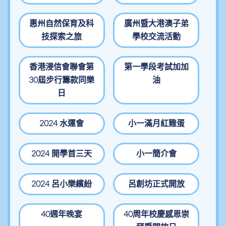
惠州自然保育及科
廣州暨大港澳子弟
技探索之旅
學校交流活動
香港浸信會聯會第
第一學段考試加加
30屆步行籌款同樂
油
日
2024 水運會
小一滿月紅雞蛋
2024 開學首三天
小一簡介會
2024 呂小樂繽紛
呂創坊正式開放
40週年晚宴
40周年校慶感恩崇