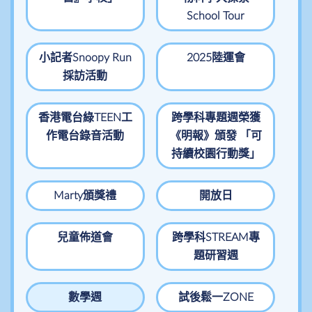
School Tour
小記者Snoopy Run
2025陸運會
採訪活動
香港電台綠TEEN工
跨學科專題週榮獲
作電台錄音活動
《明報》頒發 「可
持續校園行動獎」
Marty頒獎禮
開放日
兒童佈道會
跨學科STREAM專
題研習週
數學週
試後鬆一ZONE