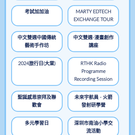
考試加加油
MARTY EDTECH
EXCHANGE TOUR
中文雙週中國傳統
中文雙週-漫畫創作
藝術手作坊
講座
2024旅行日(大棠)
RTHK Radio
Programme
Recording Session
聖誕感恩崇拜及聯
未來宇航員 - 火箭
歡會
發射研學營
多元學習日
深圳市南油小學交
流活動