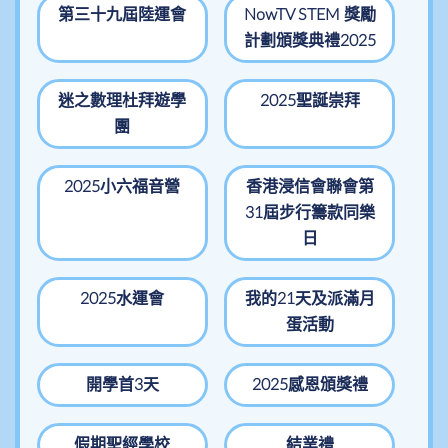
第三十九屆陸運會
NowTV STEM 獎勵
計劃頒獎典禮2025
迷之數理杜拜遊學
2025聖誕崇拜
團
2025小六福音營
香港浸信會聯會第
31屆步行籌款同樂
日
2025水運會
我的21天及派滿月
蛋活動
開學首3天
2025感恩頒獎禮
假期聖經學校
結業禮