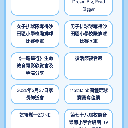
Dream Big, Read
Bigger
女子排球隊奪得沙
男子排球隊奪得沙
田區小學校際排球
田區小學校際排球
比賽亞軍
比賽季軍
《一路瞳行》生命
復活節福音週
教育電影欣賞會及
導演分享
2026年3月27日家
Matatalab團體足球
長佈道會
賽勇奪佳績
試後鬆一ZONE
第七十八屆校際音
樂節小學合唱團（9