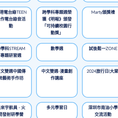
港電台綠TEEN
跨學科專題週榮
Marty頒獎禮
工作電台錄音活
獲《明報》頒發
動
「可持續校園行
動獎」
學科STREAM
數學週
試後鬆一ZONE
專題研習週
中文雙週中國傳
中文雙週-漫畫創
2024旅行日(大棠
統藝術手作坊
作講座
來宇航員 - 火
多元學習日
深圳市南油小學
箭發射研學營
交流活動