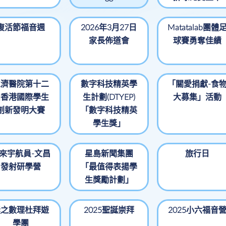
周年校務計劃書
常識科
學校活動
防止性騒擾政策
校本課後學習及支
視藝科
復活節福音週
2026年3月27日
Matatalab團體
援計劃
全年適用書表
家長佈道會
音樂科
球賽勇奪佳績
全方位學習及姊妹
體育科
學校津貼
倫理及宗教科
全方位學習津貼運
仁濟醫院第十二
數字科技精英學
「關愛捐獻-食
用
電腦科
屆香港國際學生
生計劃(DTYEP)
大募集」活動
姊妹學校計劃
創新發明大賽
「數字科技精英
普通話科
學生獎」
學生活動支援津貼
圖書
支援非華語學童的
來宇航員-文昌
中文學與教
星島新聞集團
旅行日
發射研學營
「最值得表揚學
生獎勵計劃」
迷之數理杜拜遊
2025聖誕崇拜
2025小六福音
學團