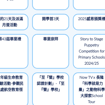
的21天及派滿
開學首3天
2025感恩頒獎
月蛋活動
第43屆畢業禮
畢業崇拜
Story to Stage
Puppetry
Competition for
Primary Schools
2024/25
六年級生命教育
「至『營』學校
Now TV x 長隆
驗活動-參觀民
認證計劃」-「至
「科學就是力
航處航空教育徑
『營』學校」
量」之動物科學
大探索School
Tour