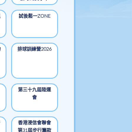
足
試後鬆一ZONE
物
排球訓練營2026
第三十九屆陸運
會
營
香港浸信會聯會
第31屆步行籌款