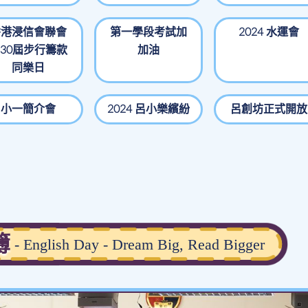
香港浸信會聯會
第一學段考試加
2024 水運會
30屆步行籌款
加油
同樂日
小一簡介會
2024 呂小樂繽紛
呂創坊正式開放
簿
- English Day - Dream Big, Read Bigger