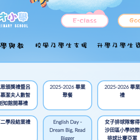
國家安全教育
福音工作
小一入學資訊
管理架構
上課時間表
德育及公民教育
升中
推行「國民教育」
各持份者的角色
課程特色
課外活動
學童服務
學校歷史
全方位學習
目的
感恩頒獎禮暨呂
2025-2026 畢業
2025-2026 畢業
國家安全教育參考
吳慕潔夫人數智
聚餐
禮
照顧學習多樣性
插班生申請
學校願景及使命
STEM教育
資優教育
校隊
資料及網頁
創知館開幕禮
學科簡介
校訓及校歌
課室及設施分佈
融合教育
中文科
興趣班
家課政策
法團校董會
設施介紹
周年校務報告
English
周五活動課
第二學段結業禮
English Day -
女子排球隊奪得
評估政策
Dream Big, Read
沙田區小學校際
學校發展計劃書
處理投訴政策及程
數學科
一體一藝一學
序
Bigger
排球比賽亞軍