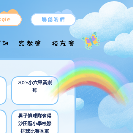
小一新生支援
小一申請
升中派位
小一備取生入學申
升中推薦信表格
校服/運動服
2026小六畢業崇
請
拜
升中資訊
校車
小一自行分配學位
各區中學名單
結果
男子排球隊奪得
沙田區小學校際
術
排球比賽季軍