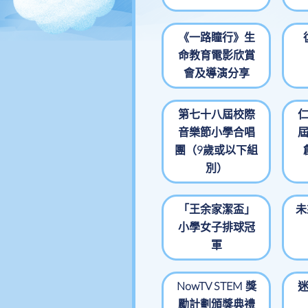
傳媒快訊
呂小校報
《一路瞳行》生
聯絡方法
命教育電影欣賞
會及導演分享
辦公時間
第七十八屆校際
音樂節小學合唱
團（9歲或以下組
別）
「王余家潔盃」
未
小學女子排球冠
軍
NowTV STEM 獎
勵計劃頒獎典禮