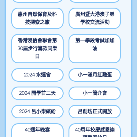
惠州自然保育及科
廣州暨大港澳子弟
技探索之旅
學校交流活動
香港浸信會聯會第
第一學段考試加加
30屆步行籌款同樂
油
日
2024 水運會
小一滿月紅雞蛋
2024 開學首三天
小一簡介會
2024 呂小樂繽紛
呂創坊正式開放
40週年晚宴
40周年校慶感恩崇