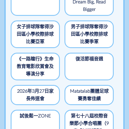
Dream Big, Read
Bigger
女子排球隊奪得沙
男子排球隊奪得沙
田區小學校際排球
田區小學校際排球
比賽亞軍
比賽季軍
《一路瞳行》生命
復活節福音週
教育電影欣賞會及
導演分享
2026年3月27日家
Matatalab團體足球
長佈道會
賽勇奪佳績
試後鬆一ZONE
第七十八屆校際音
樂節小學合唱團（9