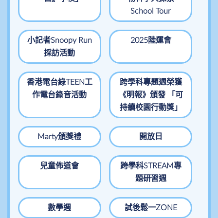
School Tour
小記者Snoopy Run
2025陸運會
採訪活動
香港電台綠TEEN工
跨學科專題週榮獲
作電台錄音活動
《明報》頒發 「可
持續校園行動獎」
Marty頒獎禮
開放日
兒童佈道會
跨學科STREAM專
題研習週
數學週
試後鬆一ZONE