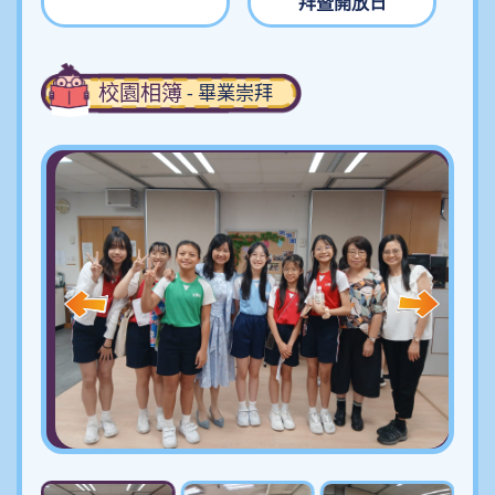
拜暨開放日
校園相簿
- 畢業崇拜