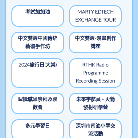
考試加加油
MARTY EDTECH
EXCHANGE TOUR
中文雙週中國傳統
中文雙週-漫畫創作
藝術手作坊
講座
2024旅行日(大棠)
RTHK Radio
Programme
Recording Session
聖誕感恩崇拜及聯
未來宇航員 - 火箭
歡會
發射研學營
多元學習日
深圳市南油小學交
流活動