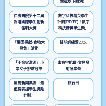
歲或以下組別）
仁濟醫院第十二屆
數字科技精英學生
香港國際學生創新
計劃(DTYEP)「數字
發明大賽
科技精英學生獎」
「關愛捐獻-食物大
排球訓練營2026
募集」活動
「王余家潔盃」小
未來宇航員-文昌發
學女子排球冠軍
射研學營
星島新聞集團「最
旅行日
值得表揚學生獎勵
計劃」