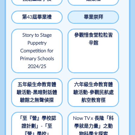
第43屆畢業禮
畢業崇拜
Story to Stage
參觀惜食堂粒粒皆
Puppetry
辛館
Competition for
Primary Schools
2024/25
五年級生命教育體
六年級生命教育體
驗活動-黑暗對話體
驗活動-參觀民航處
驗館之無聲偵探
航空教育徑
「至『營』學校認
Now TV x 長隆「科
證計劃」-「至
學就是力量」之動
『營』學校」
物科學大探索