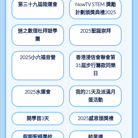
第三十九屆陸運會
NowTV STEM 獎勵
計劃頒獎典禮2025
迷之數理杜拜遊學
2025聖誕崇拜
團
2025小六福音營
香港浸信會聯會第
31屆步行籌款同樂
日
2025水運會
我的21天及派滿月
蛋活動
開學首3天
2025感恩頒獎禮
假期聖經學校
結業禮